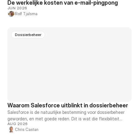
De werkelijke kosten van e-mail-pingpong
JUN 2026
Rolf Tjalsma
Dossierbeheer
Waarom Salesforce uitblinkt in dossierbeheer
Salesforce is de natuurlijke bestemming voor dossierbeheer
geworden, en met goede reden. Dit is wat die flexibiliteit
AUG 2026
mogelijk maakt, wat ze echt kost, en wat een nieuwe
Chris Castan
generatie platformen zou moeten veranderen.