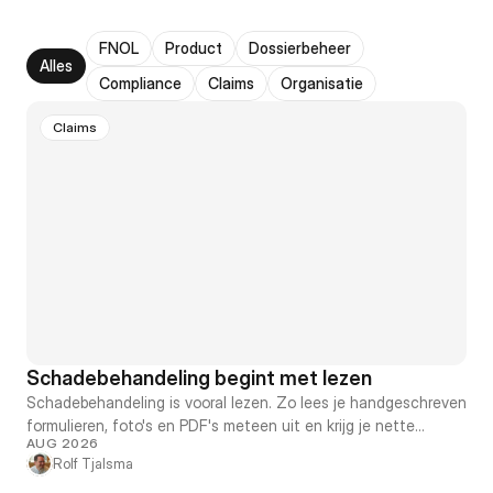
FNOL
Product
Dossierbeheer
Alles
Compliance
Claims
Organisatie
Claims
Schadebehandeling begint met lezen
Schadebehandeling is vooral lezen. Zo lees je handgeschreven
formulieren, foto's en PDF's meteen uit en krijg je nette
AUG 2026
gegevens in het dossier zonder over te typen.
Rolf Tjalsma