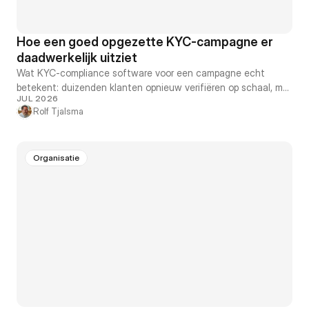
Hoe een goed opgezette KYC-campagne er
daadwerkelijk uitziet
Wat KYC-compliance software voor een campagne echt
betekent: duizenden klanten opnieuw verifiëren op schaal, met
JUL 2026
minder herinneringsmails en een volledig auditspoor.
Rolf Tjalsma
Organisatie