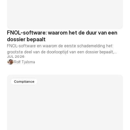
FNOL-software: waarom het de duur van een
dossier bepaalt
FNOL-software en waarom de eerste schademelding het
grootste deel van de doorlooptijd van een dossier bepaalt,
JUL 2026
voordat iemand ook maar is begonnen met beoordelen.
Rolf Tjalsma
Compliance