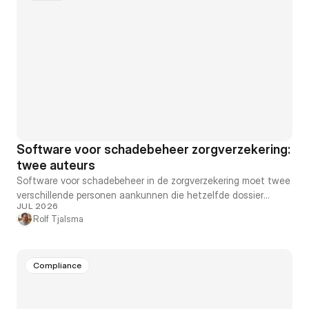
Software voor schadebeheer zorgverzekering:
twee auteurs
Software voor schadebeheer in de zorgverzekering moet twee
verschillende personen aankunnen die hetzelfde dossier
JUL 2026
indienen: de patiënt, en degene die hem heeft behandeld.
Rolf Tjalsma
Compliance