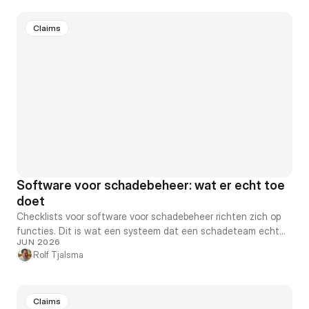
Claims
Software voor schadebeheer: wat er echt toe
doet
Checklists voor software voor schadebeheer richten zich op
functies. Dit is wat een systeem dat een schadeteam echt
JUN 2026
helpt, onderscheidt van een systeem dat alleen een extra
Rolf Tjalsma
scherm toevoegt.
Claims