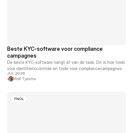
Beste KYC-software voor compliance
campagnes
De beste KYC-software hangt af van de taak. Dit is hoe tools
voor identiteitscontrole en tools voor compliancecampagnes
JUL 2026
echt van elkaar verschillen, en welke welk probleem oplost.
Rolf Tjalsma
FNOL