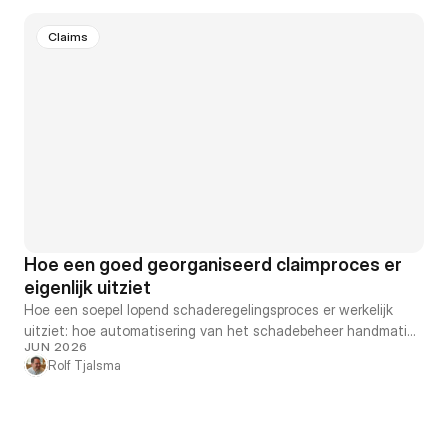
Claims
Hoe een goed georganiseerd claimproces er
eigenlijk uitziet
Hoe een soepel lopend schaderegelingsproces er werkelijk
uitziet: hoe automatisering van het schadebeheer handmatige
JUN 2026
triage vermindert en claimanten echt inzicht geeft, zonder het
Rolf Tjalsma
audittrail te verliezen.