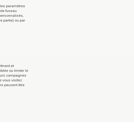
 les paramètres 
de fuseau 
personnalisés, 
 partie) ou par 
inent et 
blée ou limiter le 
leurs campagnes 
 vous visitez 
rs peuvent être 