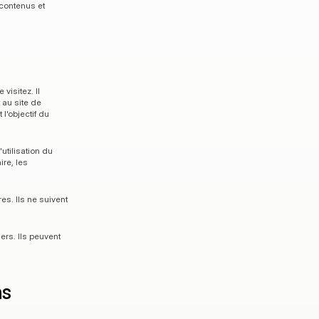
contenus et 
isitez. Il 
au site de 
'objectif du 
utilisation du 
re, les 
s. Ils ne suivent 
ers. Ils peuvent 
ns