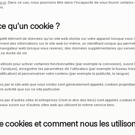
x.io
. Dans ce cas, nous pourrions être dans l'incapacité de vous fournir certains 
és.
ce qu'un cookie ?
petit élément de données qu'un site web stocke sur votre appareil lorsque vous le v
ment des informations sur le site web lui-même, un identifiant unique qui permet 
 navigateur web lorsque vous revenez, des données supplémentaires qui servent l
 sa durée de vie.
tilisés pour activer certaines fonctionnalités (par exemple la connexion), suivre l'
l'analyse), enregistrer les paramètres de l'utilisateur (par exemple le fuseau horai
tification) et personnaliser votre contenu (par exemple la publicité, la langue).
is par le site web que vous visitez sont généralement appelés cookies propriétaire
 activité que sur ce site particulier.
s par d'autres sites et entreprises (c'est-à-dire des tiers) sont appelés cookies ti
 vous suivre sur d'autres sites web qui utilisent le même service tiers.
e cookies et comment nous les utiliso