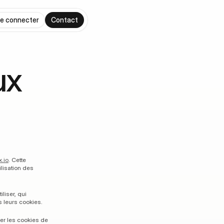
e connecter
Contact
x 
x.io
. Cette 
ilisation des 
iser, qui 
s leurs cookies.
Si vous ne souhaitez pas accepter nos cookies, vous devez demander à votre navigateur de refuser les cookies de 