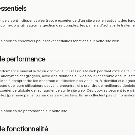
ssentiels
tiels sont indispensables à votre expérience d'un site web, en activant des fonct
nnexions utilisateur, la gestion des comptes, les paniers d'achat et le traiteme
s cookies essentiels pour activer certaines fonctions sur notre site web.
de performance
rformance suivent la façon dont vous utilisez un site web pendant votre visite. En
 anonymes et agrégées, avec des données suivies pour l'ensemble des utilisateur
rises à comprendre les schémas d'utilisation des visiteurs, à identifier et diagnos
urs que leurs utilisateurs peuvent rencontrer, et à prendre de meilleures décisio
expérience globale de leur audience sur le site web. Ces cookies peuvent être défin
tez (première partie) ou par des services tiers. Ils ne collectent pas d'informatio
es cookies de performance sur notre site.
e fonctionnalité