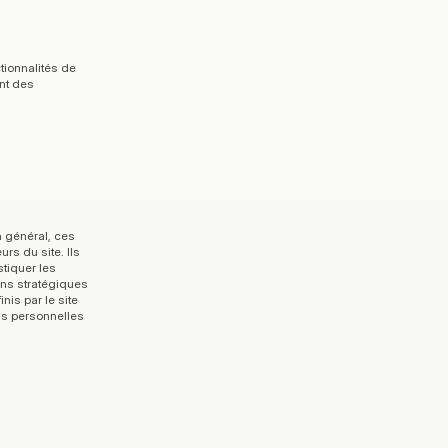
ionnalités de 
nt des 
 général, ces 
s du site. Ils 
tiquer les 
ns stratégiques 
is par le site 
ns personnelles 