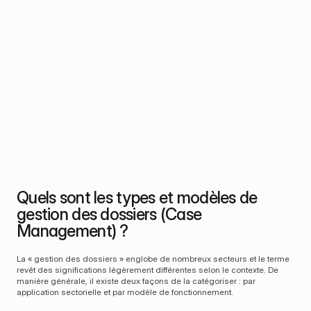
30 %
5×
du temps de gestion des 
plus lente, la résolution des 
dossiers est consacré 
dossiers lorsqu’elle repose 
uniquement à la recherche de 
sur des boîtes de réception 
la bonne information.
et des tableurs.
100 %
de traçabilité lorsqu’ensemble des actions est centralisé 
Quels sont les types et modèles de 
dans un système unique et gouverné.
gestion des dossiers (Case 
Management) ?
La « gestion des dossiers » englobe de nombreux secteurs et le terme 
revêt des significations légèrement différentes selon le contexte. De 
manière générale, il existe deux façons de la catégoriser : par 
application sectorielle et par modèle de fonctionnement.