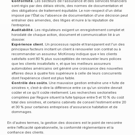
Conformité.
 Les secteurs de l'assurance et des services financiers 
sont régis par des délais stricts, des normes de documentation et 
des obligations de traitement équitable. Le non-respect d'un délai 
imposé par l'État ou l'absence de documentation d'une décision peut 
entraîner des amendes, des litiges et nuire à la réputation de 
l'entreprise.
Auditabilité.
 Les régulateurs exigent un enregistrement complet et 
horodaté de chaque action, document et communication lié à un 
dossier.
Expérience client.
 Un processus rapide et transparent est l'un des 
principaux facteurs incitant un client à renouveler son contrat ou à 
recommander un assureur. McKinsey indique que « les clients 
satisfaits sont 80 % plus susceptibles de renouveler leurs polices 
que les clients insatisfaits », et que les meilleurs assureurs 
automobiles américains ont généré une croissance des nouvelles 
affaires deux à quatre fois supérieure à celle de leurs concurrents 
dont l'expérience client est plus faible.
Contrôle des coûts.
 Une mauvaise gestion entraîne une « fuite de 
sinistres », c'est-à-dire la différence entre ce qu'un sinistre devrait 
coûter et ce qu'il coûte réellement. Les recherches sectorielles 
compilées par Regure situent la fuite typique entre 5 et 10 % du coût 
total des sinistres, et certains cabinets de conseil l'estiment entre 20 
et 30 % pour certaines entreprises d'assurance habitation et de 
dommages.
En d'autres termes, la gestion des dossiers est le point de rencontre 
entre l'efficacité opérationnelle, la conformité réglementaire et la 
confiance des clients.