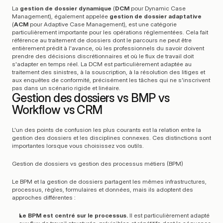
La 
gestion de dossier dynamique
 (
DCM
 pour Dynamic Case 
Management), également appelée 
gestion de dossier adaptative
(
ACM
 pour Adaptive Case Management), est une catégorie 
particulièrement importante pour les opérations réglementées. Cela fait 
référence au traitement de dossiers dont le parcours ne peut être 
entièrement prédit à l'avance, où les professionnels du savoir doivent 
prendre des décisions discrétionnaires et où le flux de travail doit 
s'adapter en temps réel. La DCM est particulièrement adaptée au 
traitement des sinistres, à la souscription, à la résolution des litiges et 
aux enquêtes de conformité, précisément les tâches qui ne s'inscrivent 
pas dans un scénario rigide et linéaire.
Gestion des dossiers vs BMP vs 
Workflow vs CRM
L'un des points de confusion les plus courants est la relation entre la 
gestion des dossiers et les disciplines connexes. Ces distinctions sont 
importantes lorsque vous choisissez vos outils.
Gestion de dossiers vs gestion des processus métiers (BPM)
Le BPM et la gestion de dossiers partagent les mêmes infrastructures, 
processus, règles, formulaires et données, mais ils adoptent des 
approches différentes :
Le BPM est centré sur le processus.
 Il est particulièrement adapté 