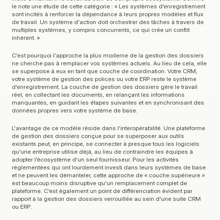
le note une étude de cette catégorie : « Les systèmes d'enregistrement 
sont incités à renforcer la dépendance à leurs propres modèles et flux 
de travail. Un système d'action doit orchestrer des tâches à travers de 
multiples systèmes, y compris concurrents, ce qui crée un conflit 
inhérent. »
C'est pourquoi l'approche la plus moderne de la gestion des dossiers 
ne cherche pas à remplacer vos systèmes actuels. Au lieu de cela, elle 
se superpose à eux en tant que couche de coordination. Votre CRM, 
votre système de gestion des polices ou votre ERP reste le système 
d'enregistrement. La couche de gestion des dossiers gère le travail 
réel, en collectant les documents, en relançant les informations 
manquantes, en guidant les étapes suivantes et en synchronisant des 
données propres vers votre système de base.
L'avantage de ce modèle réside dans l'interopérabilité. Une plateforme 
de gestion des dossiers conçue pour se superposer aux outils 
existants peut, en principe, se connecter à presque tous les logiciels 
qu'une entreprise utilise déjà, au lieu de contraindre les équipes à 
adopter l'écosystème d'un seul fournisseur. Pour les activités 
réglementées qui ont lourdement investi dans leurs systèmes de base 
et ne peuvent les démanteler, cette approche de « couche supérieure » 
est beaucoup moins disruptive qu'un remplacement complet de 
plateforme. C'est également un point de différenciation évident par 
rapport à la gestion des dossiers verrouillée au sein d'une suite CRM 
ou ERP.