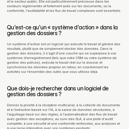
et le secteur public. Elle est particulièrement précieuse dans les 
secteurs réglementés et fortement axés sur les documents, où la 
conformité, l'auditabilité et les flux de travail complexes sont essentiels.
Qu'est-ce qu'un « système d'action » dans la 
gestion des dossiers ?
Un système d'action est un logiciel qui exécute le travail et génère des 
résultats, plutôt que de simplement stocker des données. Dans la 
gestion des dossiers, il s'agit d'une couche qui se superpose à vos 
systèmes d'enregistrement (tels que votre CRM ou votre système de 
gestion des polices), exécute le travail réel sur le dossier et 
synchronise les données propres en retour, en coordonnant les 
activités sur l'ensemble des outils que vous utilisez déjà.
Que dois-je rechercher dans un logiciel de 
gestion des dossiers ?
Donnez la priorité à la réception multicanal, à la collecte de documents 
et à l'extraction basée sur l'IA, à la saisie de données structurées, à 
l'aiguillage basé sur des règles, à l'automatisation des flux de travail 
avec gestion des exceptions, au suivi des SLA, à une piste d'audit 
complète, à une sécurité et une conformité renforcées, aux analyses et 
à une large intégration avec vos systèmes existants.