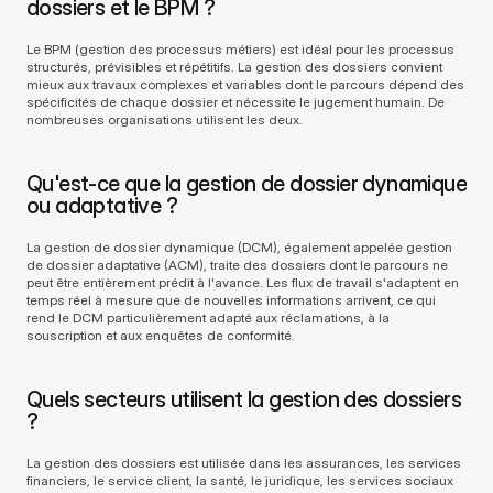
dossiers et le BPM ?
Le BPM (gestion des processus métiers) est idéal pour les processus 
structurés, prévisibles et répétitifs. La gestion des dossiers convient 
mieux aux travaux complexes et variables dont le parcours dépend des 
spécificités de chaque dossier et nécessite le jugement humain. De 
nombreuses organisations utilisent les deux.
Qu'est-ce que la gestion de dossier dynamique 
ou adaptative ?
La gestion de dossier dynamique (DCM), également appelée gestion 
de dossier adaptative (ACM), traite des dossiers dont le parcours ne 
peut être entièrement prédit à l'avance. Les flux de travail s'adaptent en 
temps réel à mesure que de nouvelles informations arrivent, ce qui 
rend le DCM particulièrement adapté aux réclamations, à la 
souscription et aux enquêtes de conformité.
Quels secteurs utilisent la gestion des dossiers 
?
La gestion des dossiers est utilisée dans les assurances, les services 
financiers, le service client, la santé, le juridique, les services sociaux 