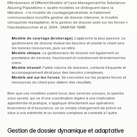
Effectiveness of Different Models of Case Management for Substance-
Abusing Populations », quatre modèles se distinguent dans la 
littérature : « le modèle de courtage/généraliste, le traitement 
communautaire incisif/la gestion de dossier intensive, le modèle 
clinique/de réadaptation, et la gestion de dossier axée sur les forces » 
(Vanderplasschen et al. 2004 ; SAMHSA 1998).
Modèle de courtage (brokerage).
 L'approche la plus passive. Le 
gestionnaire de dossier évalue les besoins et oriente le client vers 
les bonnes ressources, puis se retire.
Modèle clinique.
 Le gestionnaire de dossier est également un 
prestataire de services, fournissant et coordonnant directement les 
soins.
Modèle intensif.
 Faible volume de dossiers, contacts fréquents et 
accompagnement étroit pour des besoins complexes.
Modèle axé sur les forces.
 Se concentre sur les propres forces et 
ressources du client pour obtenir des résultats.
Bien que ces modèles soient issus des services sociaux, le spectre 
sous-jacent, qui va d'une coordination légère à une implication 
approfondie et pratique, s'applique directement aux opérations 
financières et d'assurance, où un simple changement de police se 
situe à une extrémité et un sinistre complexe et contesté à l'autre.
Gestion de dossier dynamique et adaptative