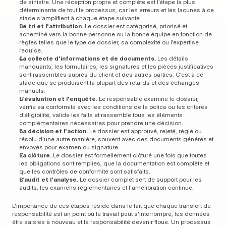
de sinistre. Une réception propre et complète est l'étape la plus 
déterminante de tout le processus, car les erreurs et les lacunes à ce 
stade s'amplifient à chaque étape suivante.
Le tri et l'attribution.
 Le dossier est catégorisé, priorisé et 
acheminé vers la bonne personne ou la bonne équipe en fonction de 
règles telles que le type de dossier, sa complexité ou l'expertise 
requise.
La collecte d'informations et de documents.
 Les détails 
manquants, les formulaires, les signatures et les pièces justificatives 
sont rassemblés auprès du client et des autres parties. C'est à ce 
stade que se produisent la plupart des retards et des échanges 
manuels.
L'évaluation et l'enquête.
 Le responsable examine le dossier, 
vérifie sa conformité avec les conditions de la police ou les critères 
d'éligibilité, valide les faits et rassemble tous les éléments 
complémentaires nécessaires pour prendre une décision.
La décision et l'action.
 Le dossier est approuvé, rejeté, réglé ou 
résolu d'une autre manière, souvent avec des documents générés et 
envoyés pour examen ou signature.
La clôture.
 Le dossier est formellement clôturé une fois que toutes 
les obligations sont remplies, que la documentation est complète et 
que les contrôles de conformité sont satisfaits.
L'audit et l'analyse.
 Le dossier complet sert de support pour les 
audits, les examens réglementaires et l'amélioration continue.
L'importance de ces étapes réside dans le fait que chaque transfert de 
responsabilité est un point où le travail peut s'interrompre, les données 
être saisies à nouveau et la responsabilité devenir floue. Un processus 