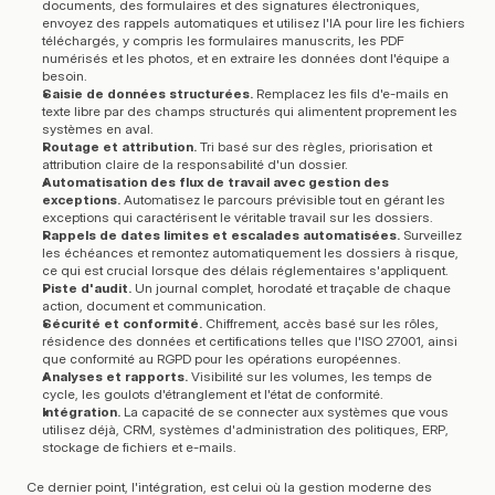
documents, des formulaires et des signatures électroniques, 
envoyez des rappels automatiques et utilisez l'IA pour lire les fichiers 
téléchargés, y compris les formulaires manuscrits, les PDF 
numérisés et les photos, et en extraire les données dont l'équipe a 
besoin.
Saisie de données structurées.
 Remplacez les fils d'e-mails en 
texte libre par des champs structurés qui alimentent proprement les 
systèmes en aval.
Routage et attribution.
 Tri basé sur des règles, priorisation et 
attribution claire de la responsabilité d'un dossier.
Automatisation des flux de travail avec gestion des 
exceptions.
 Automatisez le parcours prévisible tout en gérant les 
exceptions qui caractérisent le véritable travail sur les dossiers.
Rappels de dates limites et escalades automatisées.
 Surveillez 
les échéances et remontez automatiquement les dossiers à risque, 
ce qui est crucial lorsque des délais réglementaires s'appliquent.
Piste d'audit.
 Un journal complet, horodaté et traçable de chaque 
action, document et communication.
Sécurité et conformité.
 Chiffrement, accès basé sur les rôles, 
résidence des données et certifications telles que l'ISO 27001, ainsi 
que conformité au RGPD pour les opérations européennes.
Analyses et rapports.
 Visibilité sur les volumes, les temps de 
cycle, les goulots d'étranglement et l'état de conformité.
Intégration.
 La capacité de se connecter aux systèmes que vous 
utilisez déjà, CRM, systèmes d'administration des politiques, ERP, 
stockage de fichiers et e-mails.
Ce dernier point, l'intégration, est celui où la gestion moderne des 