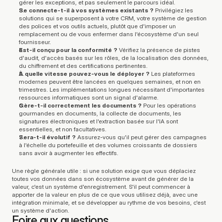
gérer les exceptions, et pas seulement le parcours idéal.
Se connecte-t-il à vos systèmes existants ?
 Privilégiez les 
solutions qui se superposent à votre CRM, votre système de gestion 
des polices et vos outils actuels, plutôt que d'imposer un 
remplacement ou de vous enfermer dans l'écosystème d'un seul 
fournisseur.
Est-il conçu pour la conformité ?
 Vérifiez la présence de pistes 
d'audit, d'accès basés sur les rôles, de la localisation des données, 
du chiffrement et des certifications pertinentes.
À quelle vitesse pouvez-vous le déployer ?
 Les plateformes 
modernes peuvent être lancées en quelques semaines, et non en 
trimestres. Les implémentations longues nécessitant d'importantes 
ressources informatiques sont un signal d'alarme.
Gère-t-il correctement les documents ?
 Pour les opérations 
gourmandes en documents, la collecte de documents, les 
signatures électroniques et l'extraction basée sur l'IA sont 
essentielles, et non facultatives.
Sera-t-il évolutif ?
 Assurez-vous qu'il peut gérer des campagnes 
à l'échelle du portefeuille et des volumes croissants de dossiers 
sans avoir à augmenter les effectifs.
Une règle générale utile : si une solution exige que vous déplaciez 
toutes vos données dans son écosystème avant de générer de la 
valeur, c'est un système d'enregistrement. S'il peut commencer à 
apporter de la valeur en plus de ce que vous utilisez déjà, avec une 
intégration minimale, et se développer au rythme de vos besoins, c'est 
un système d'action.
Foire aux questions