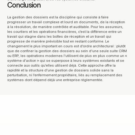
Conclusion
La gestion des dossiers est la discipline qui consiste à faire 
progresser un travail complexe et lourd en documents, de la réception 
à la résolution, de manière contrôlée et auditable. Pour les assureurs, 
les courtiers et les opérations financières, c'est la différence entre un 
travail qui stagne dans les boîtes de réception et un travail qui 
progresse de manière prévisible tout en restant conforme. Le 
changement le plus important en cours est d'ordre architectural : plutôt 
que de confiner la gestion des dossiers au sein d'une seule suite CRM 
ou ERP, les opérations modernes l'utilisent de plus en plus comme un « 
système d'action » qui se superpose à leurs systèmes existants et se 
connecte aux outils qu'elles utilisent déjà. Cette approche offre la 
rapidité et la structure d'une gestion de dossiers solide sans la 
perturbation, ni l'enfermement propriétaire, liés au remplacement des 
systèmes dont dépend déjà une entreprise réglementée.
D
e
l
a
p
r
e
m
i
è
r
e
i
n
t
e
r
a
c
t
i
o
n