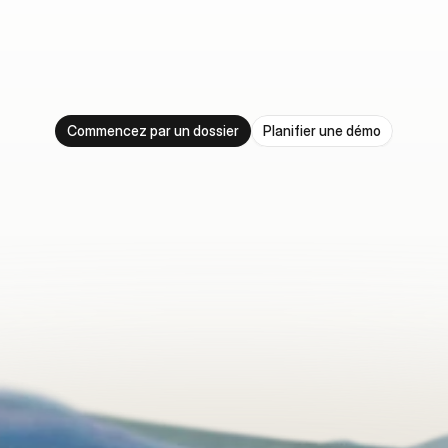
c
l
i
e
n
t
j
u
s
q
u
'
a
u
x
d
o
s
s
i
e
r
s
q
u
i
s
e
g
è
r
e
n
t
t
o
u
t
s
e
u
l
s
.
C
o
m
m
e
n
c
e
z
p
a
r
u
n
d
o
s
s
i
e
r
.
O
p
é
r
a
t
i
o
n
n
e
l
e
n
s
e
m
a
i
n
e
s
,
p
a
s
e
n
m
o
i
s
.
C
o
n
s
t
a
t
e
z
l
'
i
m
p
a
c
t
.
É
t
e
n
d
e
z
à
v
o
t
r
e
r
y
t
h
m
e
.
Commencez par un dossier
Planifier une démo