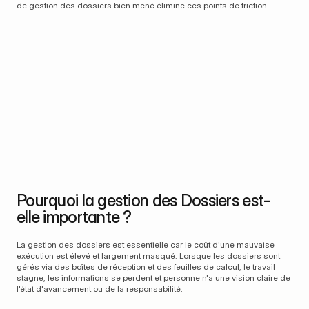
de gestion des dossiers bien mené élimine ces points de friction.
1
2
3
Admission
Triage
Traitement en 
cours
Un dossier est créé à 
Il est classifié, priorisé 
partir d'une demande, 
et orienté vers le bon 
Les tâches, les 
d'une réclamation ou 
destinataire.
contrôles et les 
d'un document.
informations sont 
collectés et traités.
4
5
Vérification
Résolution
Les décisions sont validées par 
Le dossier est clôturé avec un 
rapport aux règles et à la 
résultat documenté et vérifiable.
Pourquoi la gestion des Dossiers est-
conformité.
elle importante ?
La gestion des dossiers est essentielle car le coût d'une mauvaise 
exécution est élevé et largement masqué. Lorsque les dossiers sont 
gérés via des boîtes de réception et des feuilles de calcul, le travail 
stagne, les informations se perdent et personne n'a une vision claire de 
l'état d'avancement ou de la responsabilité.