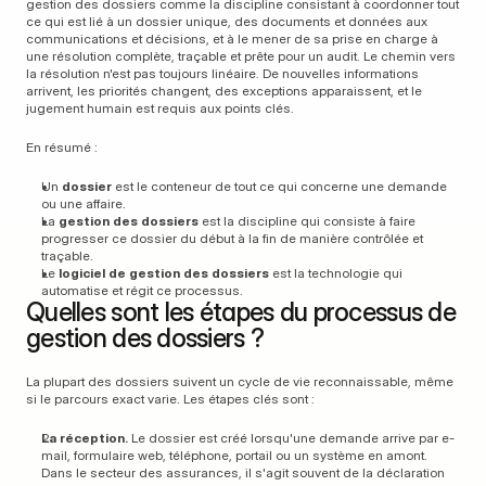
gestion des dossiers comme la discipline consistant à coordonner tout 
ce qui est lié à un dossier unique, des documents et données aux 
communications et décisions, et à le mener de sa prise en charge à 
une résolution complète, traçable et prête pour un audit. Le chemin vers 
la résolution n'est pas toujours linéaire. De nouvelles informations 
arrivent, les priorités changent, des exceptions apparaissent, et le 
jugement humain est requis aux points clés.
En résumé :
Un 
dossier
 est le conteneur de tout ce qui concerne une demande 
ou une affaire.
La 
gestion des dossiers
 est la discipline qui consiste à faire 
progresser ce dossier du début à la fin de manière contrôlée et 
traçable.
Le 
logiciel de gestion des dossiers
 est la technologie qui 
automatise et régit ce processus.
Quelles sont les étapes du processus de 
gestion des dossiers ?
La plupart des dossiers suivent un cycle de vie reconnaissable, même 
si le parcours exact varie. Les étapes clés sont :
La réception.
 Le dossier est créé lorsqu'une demande arrive par e-
mail, formulaire web, téléphone, portail ou un système en amont. 
Dans le secteur des assurances, il s'agit souvent de la déclaration 