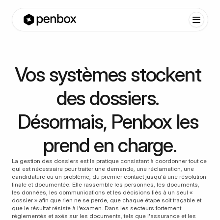
Vos systèmes stockent 
des dossiers. 
Désormais, Penbox les 
prend en charge.
La gestion des dossiers est la pratique consistant à coordonner tout ce 
qui est nécessaire pour traiter une demande, une réclamation, une 
candidature ou un problème, du premier contact jusqu'à une résolution 
finale et documentée. Elle rassemble les personnes, les documents, 
les données, les communications et les décisions liés à un seul « 
dossier » afin que rien ne se perde, que chaque étape soit traçable et 
que le résultat résiste à l'examen. Dans les secteurs fortement 
réglementés et axés sur les documents, tels que l'assurance et les 