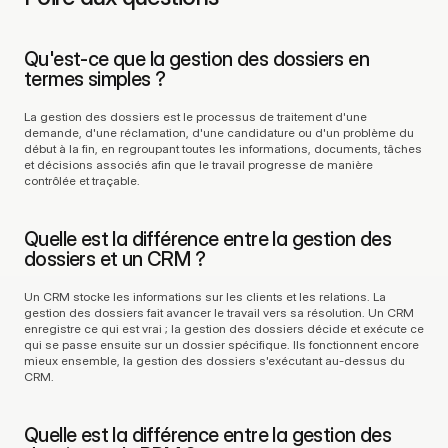
Qu'est-ce que la gestion des dossiers en 
termes simples ?
La gestion des dossiers est le processus de traitement d'une 
demande, d'une réclamation, d'une candidature ou d'un problème du 
début à la fin, en regroupant toutes les informations, documents, tâches 
et décisions associés afin que le travail progresse de manière 
contrôlée et traçable.
Quelle est la différence entre la gestion des 
dossiers et un CRM ?
Un CRM stocke les informations sur les clients et les relations. La 
gestion des dossiers fait avancer le travail vers sa résolution. Un CRM 
enregistre ce qui est vrai ; la gestion des dossiers décide et exécute ce 
qui se passe ensuite sur un dossier spécifique. Ils fonctionnent encore 
mieux ensemble, la gestion des dossiers s'exécutant au-dessus du 
CRM.
Quelle est la différence entre la gestion des 