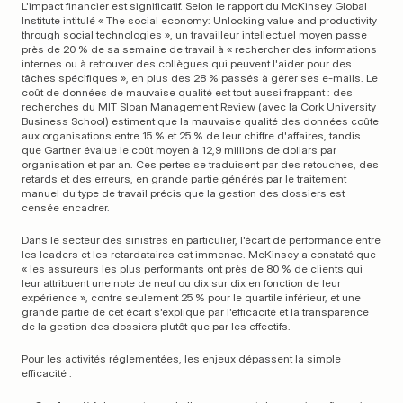
L'impact financier est significatif. Selon le rapport du McKinsey Global 
Institute intitulé « The social economy: Unlocking value and productivity 
through social technologies », un travailleur intellectuel moyen passe 
près de 20 % de sa semaine de travail à « rechercher des informations 
internes ou à retrouver des collègues qui peuvent l'aider pour des 
tâches spécifiques », en plus des 28 % passés à gérer ses e-mails. Le 
coût de données de mauvaise qualité est tout aussi frappant : des 
recherches du MIT Sloan Management Review (avec la Cork University 
Business School) estiment que la mauvaise qualité des données coûte 
aux organisations entre 15 % et 25 % de leur chiffre d'affaires, tandis 
que Gartner évalue le coût moyen à 12,9 millions de dollars par 
organisation et par an. Ces pertes se traduisent par des retouches, des 
retards et des erreurs, en grande partie générés par le traitement 
manuel du type de travail précis que la gestion des dossiers est 
censée encadrer.
Dans le secteur des sinistres en particulier, l'écart de performance entre 
les leaders et les retardataires est immense. McKinsey a constaté que 
« les assureurs les plus performants ont près de 80 % de clients qui 
leur attribuent une note de neuf ou dix sur dix en fonction de leur 
expérience », contre seulement 25 % pour le quartile inférieur, et une 
grande partie de cet écart s'explique par l'efficacité et la transparence 
de la gestion des dossiers plutôt que par les effectifs.
Pour les activités réglementées, les enjeux dépassent la simple 
efficacité :